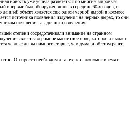
анная новость уже успела разлететься по многим мировым
рый впервые был обнаружен лишь в середине 60-х годов, и
что данный объект является еще одной черной дырой в космосе.
сается источника появления излучения на черных дырах, то они
чником появления загадочного излучения.
большей степени сосредотачивали внимание на странном
злучения является огромное магнитное поле, которое и выдает
тся черные дыры намного старше, чем думали об этом ранее,
сытно. Он просто необходим для тех, кто экономит время и