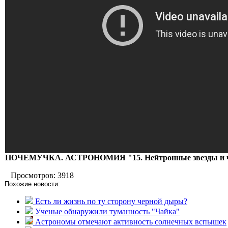
ПОЧЕМУЧКА. АСТРОНОМИЯ "15. Нейтронные звезды и 
Просмотров: 3918
Похожие новости:
Есть ли жизнь по ту сторону черной дыры?
Ученые обнаружили туманность "Чайка"
Астрономы отмечают активность солнечных вспышек