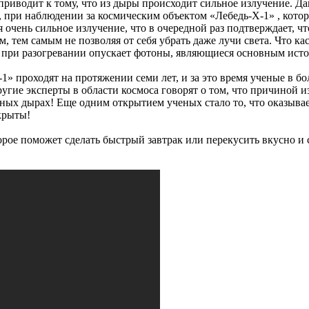
приводит к тому, что из дыры происходит сильное излучение. Д
, при наблюдении за космическим объектом «Лебедь-Х-1» , кото
ся очень сильное излучение, что в очередной раз подтверждает, 
, тем самым не позволяя от себя убрать даже лучи света. Что ка
я при разогревании опускает фотоны, являющиеся основным исто
1» проходят на протяжении семи лет, и за это время ученые в 
ругие эксперты в области космоса говорят о том, что причиной и
рных дырах! Еще одним открытием ученых стало то, что оказывае
скрыты!
орое поможет сделать быстрый завтрак или перекусить вкусно и 