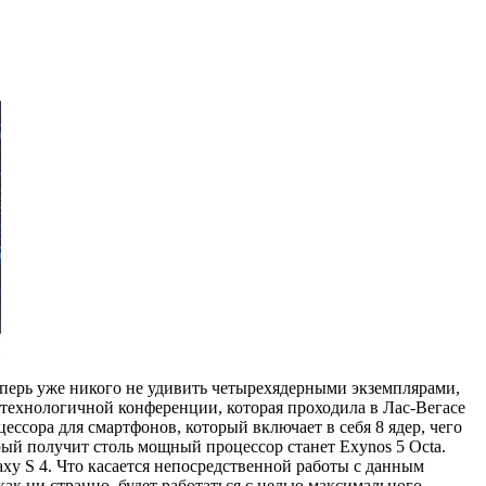
еперь уже никого не удивить четырехядерными экземплярами,
технологичной конференции, которая проходила в Лас-Вегасе
цессора для смартфонов, который включает в себя 8 ядер, чего
рый получит столь мощный процессор станет Exynos 5 Octa.
xy S 4. Что касается непосредственной работы с данным
 как ни странно, будет работаться с целью максимального