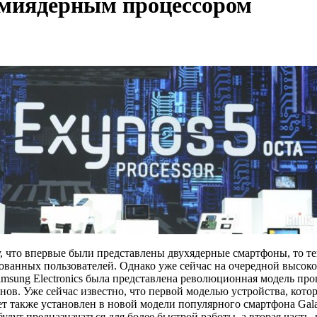
сьмиядерным процессором
, что впервые были представлены двухядерные смартфоны, то т
ованных пользователей. Однако уже сейчас на очередной высоко
Samsung Electronics была представлена революционная модель про
ов. Уже сейчас известно, что первой моделью устройства, кото
ет также установлен в новой модели популярного смартфона Gala
удут предназначаться для более быстрой работы, а вторая часть,