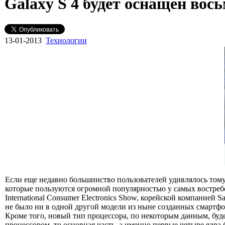
Galaxy S 4 будет оснащен во
13-01-2013
Технологии
Если еще недавно большинство пользователей удивлялось тому
которые пользуются огромной популярностью у самых востреб
International Consumer Electronics Show, корейской компанией 
не было ни в одной другой модели из ныне созданных смартфон
Кроме того, новый тип процессора, по некоторым данным, буд
процессором, то основная часть, а именно первые четыре ядра б