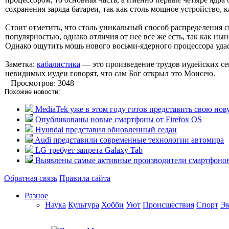
сохранения заряда батареи, так как столь мощное устройство, 
Стоит отметить, что столь уникальный способ распределения с
популярностью, однако отличия от нее все же есть, так как ны
Однако ощутить мощь нового восьми-ядерного процессора удас
Заметка:
кабалистика
— это произведение трудов иудейских се
невидимых иудеи говорят, что сам Бог открыл это Моисею.
Просмотров: 3048
Похожие новости:
MediaTek уже в этом году готов представить свою нов
Опубликованы новые смартфоны от Firefox OS
Hyundai представил обновленный седан
Audi представили современные технологии автомира
LG требует запрета Galaxy Tab
Выявлены самые активные производители смартфоно
Обратная связь
Правила сайта
Разное
Наука
Культура
Хобби
Уют
Происшествия
Спорт
Э