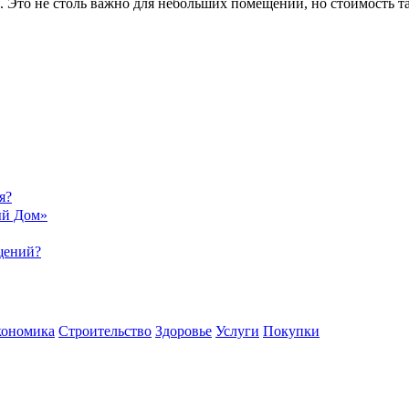
. Это не столь важно для небольших помещений, но стоимость т
я?
ый Дом»
щений?
кономика
Строительство
Здоровье
Услуги
Покупки