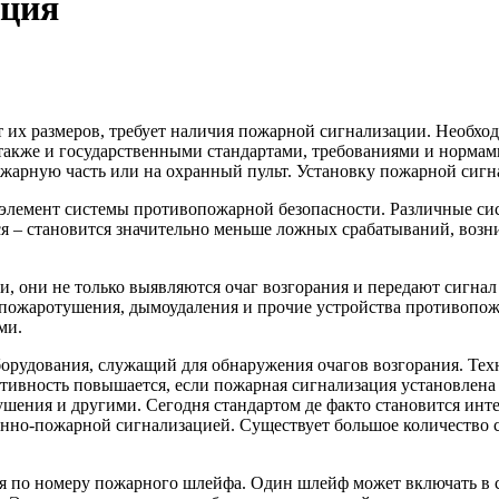
ация
 их размеров, требует наличия пожарной сигнализации. Необхо
также и государственными стандартами, требованиями и нормами
пожарную часть или на охранный пульт. Установку пожарной сиг
й элемент системы противопожарной безопасности. Различные с
ся – становится значительно меньше ложных срабатываний, воз
они не только выявляются очаг возгорания и передают сигнал 
 пожаротушения, дымоудаления и прочие устройства противопож
ми.
борудования, служащий для обнаружения очагов возгорания. Те
тивность повышается, если пожарная сигнализация установлена
ушения и другими. Сегодня стандартом де факто становится ин
нно-пожарной сигнализацией. Существует большое количество 
 по номеру пожарного шлейфа. Один шлейф может включать в се