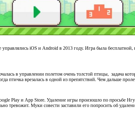
управлялись iOS и Android в 2013 году. Игра была бесплатной, н
лючалась в управлении полетом очень толстой птицы, задача кот
огда птичка врезалась в одной из препятствий. Чем дальше пролет
oogle Play и App Store. Удаление игры произошло по просьбе Нгуе
льно тревожит. Муки совести заставили его попросить об удален