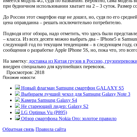
имеется модуль 4G, судя по названию. Вероятно, сама модель в
при будничном использовании хватает на 2 – 3 суток. Размер 
До России этот смартфон еще не дошел, но, судя по его средне
цена оправданна – решать исключительно потребителю.
Подводя итог обзора, надо отметить, что здесь были предста
– класса. Из всех десяти можно выбрать два – IPhone5 и Sams
следующий год по текущим тенденциям – в следующем году, ск
сообщения о разработке Apple IPhone 5S, но, пока что, это все
На заметку:
доставка из Китая грузов в Россию, грузоперевозк
внедрен специально для крупнейших перевозок.
Просмотров: 2818
Похожие новости:
Новый флагман Samsung смартфон GALAXY S5
Выбираем лучший чехол для Samsung Galaxy Note 3
Камера Samsung Galaxy S4
Не стареющий лидер: Galaxy S2
LG Optimus Vu (P895)
Обзор смартфона Nokia Oro: золотое правило
Обратная связь
Правила сайта