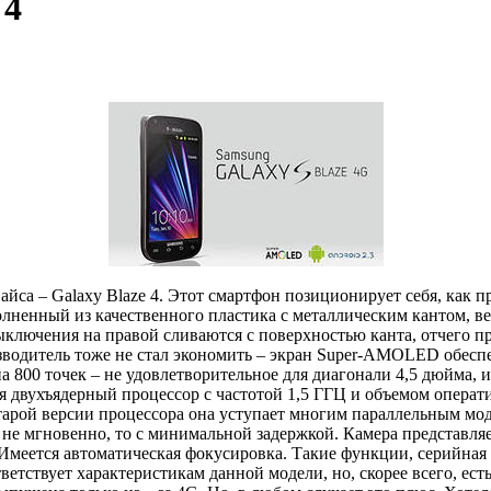
 4
йса – Galaxy Blaze 4. Этот смартфон позиционирует себя, как п
лненный из качественного пластика с металлическим кантом, ве
ыключения на правой сливаются с поверхностью канта, отчего 
изводитель тоже не стал экономить – экран Super-AMOLED обесп
на 800 точек – не удовлетворительное для диагонали 4,5 дюйма,
ея двухъядерный процессор с частотой 1,5 ГГЦ и объемом операт
арой версии процессора она уступает многим параллельным модел
 не мгновенно, то с минимальной задержкой. Камера представля
 Имеется автоматическая фокусировка. Такие функции, серийная
тветствует характеристикам данной модели, но, скорее всего, ест