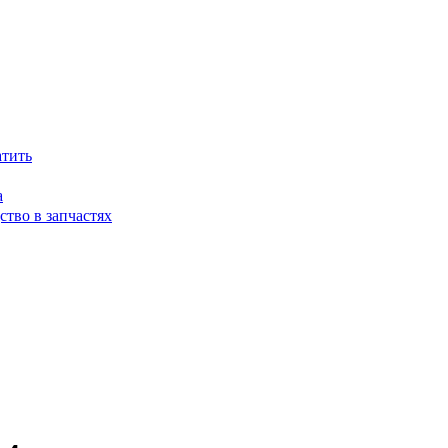
атить
а
тво в запчастях