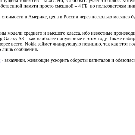
ыпущена только из – за 4G. Но, в любом случает это плюс. Хоте
собственной памяти просто смешной – 4 ГБ, но пользователям ник
й стоимости в Америке, цена в России через несколько месяцев бу
влены модели среднего и высшего класса, ибо известные произв
ung Galaxy S3 – как наиболее популярные в этом году. Также на
орее всего, Nokia займет лидирующую позицию, так как этот го
го лишь сообщения.
и
- заказчики, желающие ускорить обороты капиталов и обезопас