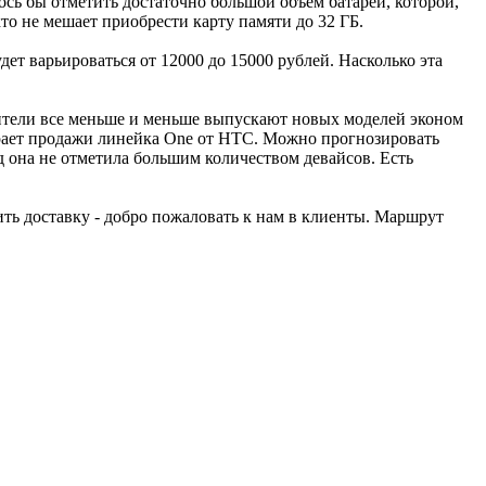
лось бы отметить достаточно большой объем батареи, которой,
то не мешает приобрести карту памяти до 32 ГБ.
дет варьироваться от 12000 до 15000 рублей. Насколько эта
одители все меньше и меньше выпускают новых моделей эконом
бирает продажи линейка One от HTC. Можно прогнозировать
д она не отметила большим количеством девайсов. Есть
ить доставку - добро пожаловать к нам в клиенты. Маршрут