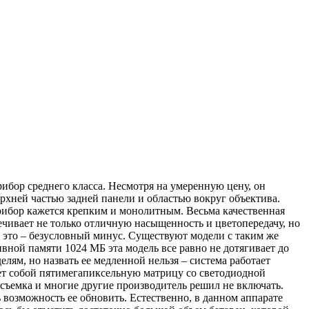
рибор среднего класса. Несмотря на умеренную цену, он
рхней частью задней панели и областью вокруг объектива.
прибор кажется крепким и монолитным. Весьма качественная
ечивает не только отличную насыщенность и цветопередачу, но
 и это – безусловный минус. Существуют модели с таким же
ивной памяти 1024 МБ эта модель все равно не дотягивает до
ям, но назвать ее медленной нельзя – система работает
ет собой пятимегапиксельную матрицу со светодиодной
 съемка и многие другие производитель решил не включать.
ь возможность ее обновить. Естественно, в данном аппарате