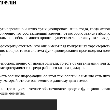
тели
иверсально и четко функционировать лишь тогда, когда испол
то именно тот составляющий элемент, от которого зависит абсо
аким способом намного проще осуществлять поставку питания дв
ктеризуются тем, что они имеют ряд конкретных характеристи
очно мощно, то вся система функционирования производства дол
.
осредственно от производителя, то есть от организации или ж
аспространяет их среди рабочего класса граждан.
меть больше информации об этой технологии, а именно сеть инте
лу, который относится именно к данному двигателю.
у, контролируют, а точнее обеспечивают процесс функционирова
ующие моменты.