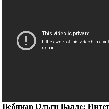
Вебинар Ольги Валле: Интер