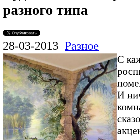
разного типа
28-03-2013
Разное
С ка
росп
поме
И ни
комн
сказ
акце