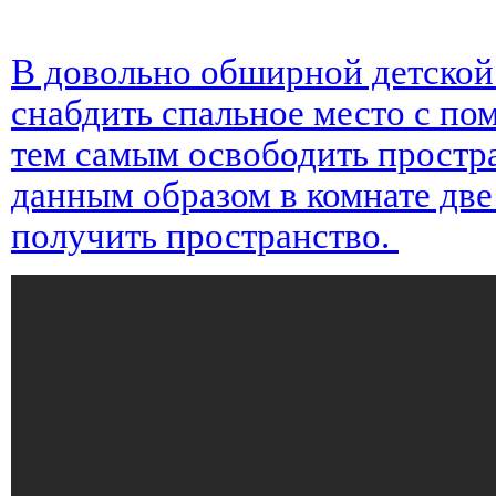
В довольно обширной детской
снабдить спальное место с пом
тем самым освободить простр
данным образом в комнате две
получить пространство.