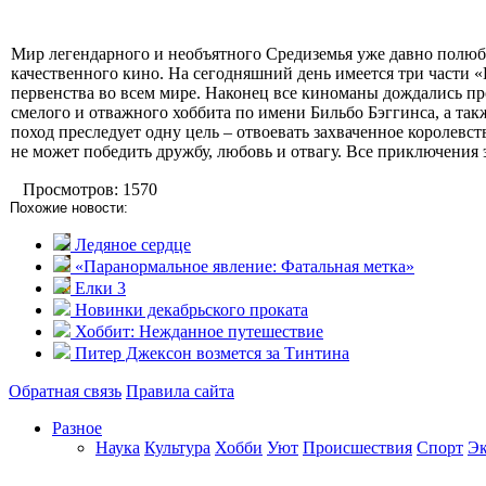
Мир легендарного и необъятного Средиземья уже давно полю
качественного кино. На сегодняшний день имеется три части 
первенства во всем мире. Наконец все киноманы дождались пр
смелого и отважного хоббита по имени Бильбо Бэггинса, а та
поход преследует одну цель – отвоевать захваченное королевс
не может победить дружбу, любовь и отвагу. Все приключения 
Просмотров: 1570
Похожие новости:
Ледяное сердце
«Паранормальное явление: Фатальная метка»
Елки 3
Новинки декабрьского проката
Хоббит: Нежданное путешествие
Питер Джексон возмется за Тинтина
Обратная связь
Правила сайта
Разное
Наука
Культура
Хобби
Уют
Происшествия
Спорт
Э