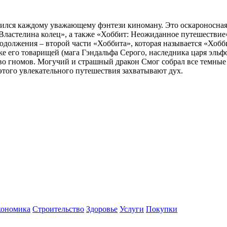
бился каждому уважающему фэнтези киноману. Это оскароносна
«Властелина колец», а также «Хоббит: Неожиданное путешествие
одолжения – второй части «Хоббита», которая называется «Хоб
кже его товарищей (мага Гэндальфа Серого, наследника царя эль
тво гномов. Могучий и страшный дракон Смог собрал все темные
этого увлекательного путешествия захватывают дух.
кономика
Строительство
Здоровье
Услуги
Покупки