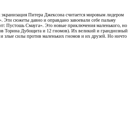
я экранизация Питера Джексона считается мировым лидером
». Эти сюжеты давно и оправдано завоевали себе пальму
бит: Пустошь Смауга». Это новые приключения маленького, но
фов Торина Дубощита и 12 гномов). Их великий и грандиозный
 и злые силы против маленьких гномов и их друзей. Но ничто