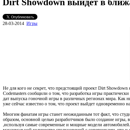
Dirt Showdown выйдет в бли
28-03-2014
Игры
Не для кого не секрет, что предстоящий проект Dirt Showdow
Codemasters сообщили о том, что разработка игры практическ
дат выпуска гоночной игры в различных регионах мира. Как ни 
уже сейчас известно о том, что проект выйдет одновременно н
Многим фанатам игры станет неожиданным тот факт, что студи
образом, основной целью разработчиков было создание игры, в
,используя самые современные и мощные модели автомобилей. О
максимальной количестве столкновений с соперниками, что и 