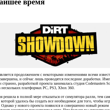
жайшее время
n является продолжением с некоторыми изменениями всеми извес
и завершена, и сейчас лишь проводятся последние доработки. И
странно, разработкой проекта занималась студия Codemasters So
а нескольких платформах PC, PS3, Xbox 360.
я решила в полной мере отказаться от симулятора ралли, тем с
 которой удалось бы создать все необходимое для того, чтобы иг
днако у нового проекта появился и совершенно новый режим Dem
станет основным показателем в игре. Чем больше вы сможете н