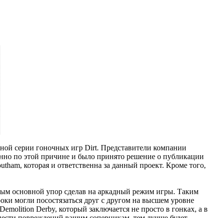
тной серии гоночных игр Dirt. Представители компании
менно по этой причине и было принято решение о публикации
utham, которая и ответственна за данный проект. Кроме того,
амым основной упор сделав на аркадный режим игры. Таким
роки могли посостязаться друг с другом на высшем уровне
olition Derby, который заключается не просто в гонках, а в
анести повреждений вашим соперникам, тем лучше будет