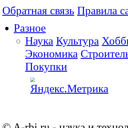
Обратная связь
Правила с
Разное
Наука
Культура
Хобб
Экономика
Строител
Покупки
© A-rbi.ru - наука и техно