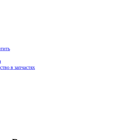
атить
а
тво в запчастях