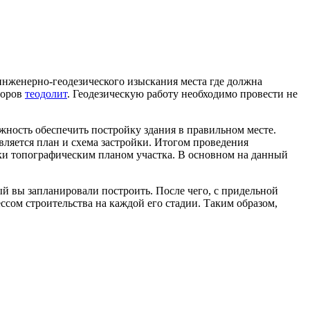
инженерно-геодезического изыскания места где должна
боров
теодолит
. Геодезическую работу необходимо провести не
жность обеспечить постройку здания в правильном месте.
ляется план и схема застройки. Итогом проведения
ки топографическим планом участка. В основном на данный
й вы запланировали построить. После чего, с придельной
ссом строительства на каждой его стадии. Таким образом,